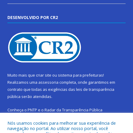
DESENVOLVIDO POR CR2
Muito mais que
criar site
ou
sistema para prefeituras
!
Realizamos uma
assessoria
completa, onde garantimos em
contrato que todas as exigências das
leis de transparência
pública
serão atendidas.
Conheça o
PNTP
e o
Radar da Transparência Pública
Nós usamos cookies para melhorar sua experiência de
navegação no portal. Ao utilizar nosso portal, você