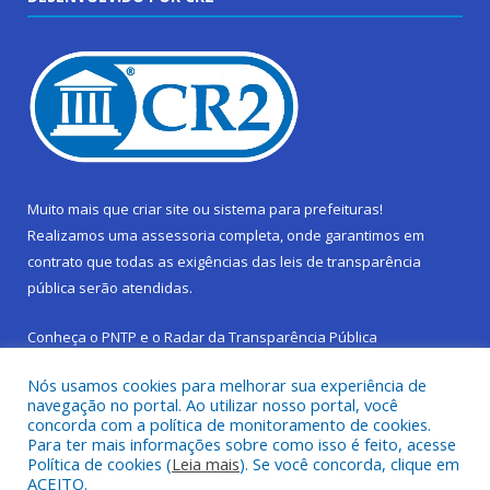
Muito mais que
criar site
ou
sistema para prefeituras
!
Realizamos uma
assessoria
completa, onde garantimos em
contrato que todas as exigências das
leis de transparência
pública
serão atendidas.
Conheça o
PNTP
e o
Radar da Transparência Pública
Nós usamos cookies para melhorar sua experiência de
navegação no portal. Ao utilizar nosso portal, você
concorda com a política de monitoramento de cookies.
Para ter mais informações sobre como isso é feito, acesse
Todos os direitos reservados a Prefeitura Municipal de São
Política de cookies (
Leia mais
). Se você concorda, clique em
Sebastião da Boa Vista.
ACEITO.