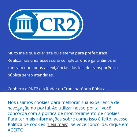
Muito mais que
criar site
ou
sistema para prefeituras
!
Realizamos uma
assessoria
completa, onde garantimos em
contrato que todas as exigências das
leis de transparência
pública
serão atendidas.
Conheça o
PNTP
e o
Radar da Transparência Pública
Nós usamos cookies para melhorar sua experiência de
navegação no portal. Ao utilizar nosso portal, você
concorda com a política de monitoramento de cookies.
Para ter mais informações sobre como isso é feito, acesse
Todos os direitos reservados a Prefeitura Municipal de São
Política de cookies (
Leia mais
). Se você concorda, clique em
Sebastião da Boa Vista.
ACEITO.