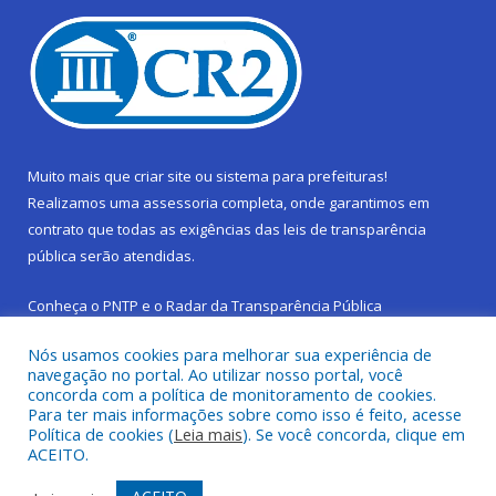
Muito mais que
criar site
ou
sistema para prefeituras
!
Realizamos uma
assessoria
completa, onde garantimos em
contrato que todas as exigências das
leis de transparência
pública
serão atendidas.
Conheça o
PNTP
e o
Radar da Transparência Pública
Nós usamos cookies para melhorar sua experiência de
navegação no portal. Ao utilizar nosso portal, você
concorda com a política de monitoramento de cookies.
Para ter mais informações sobre como isso é feito, acesse
Todos os direitos reservados a Prefeitura Municipal de São
Política de cookies (
Leia mais
). Se você concorda, clique em
Sebastião da Boa Vista.
ACEITO.
Frequência Online
Mapa do Site