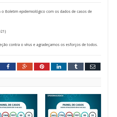
iza o Boletim epidemiológico com os dados de casos de
021)
ção contra o vírus e agradeçamos os esforços de todos.
tter
Facebook
Google+
Pinterest
LinkedIn
Tumblr
Email