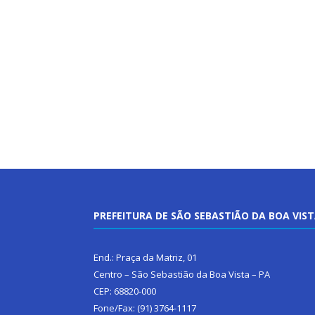
PREFEITURA DE SÃO SEBASTIÃO DA BOA VIS
End.: Praça da Matriz, 01
Centro – São Sebastião da Boa Vista – PA
CEP: 68820-000
Fone/Fax: (91) 3764-1117