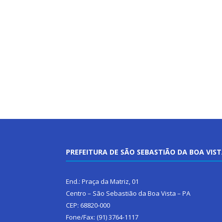
PREFEITURA DE SÃO SEBASTIÃO DA BOA VIS
End.: Praça da Matriz, 01
Centro – São Sebastião da Boa Vista – PA
CEP: 68820-000
Fone/Fax: (91) 3764-1117