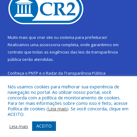
Muito mais que
criar site
ou
sistema para prefeituras
!
Realizamos uma
assessoria
completa, onde garantimos em
contrato que todas as exigências das
leis de transparência
pública
serão atendidas.
Conheça o
PNTP
e o
Radar da Transparência Pública
Nós usamos cookies para melhorar sua experiência de
navegação no portal. Ao utilizar nosso portal, você
concorda com a política de monitoramento de cookies.
Para ter mais informações sobre como isso é feito, acesse
Todos os direitos reservados a Prefeitura Municipal de São
Política de cookies (
Leia mais
). Se você concorda, clique em
Sebastião da Boa Vista.
ACEITO.
Frequência Online
Mapa do Site
ACEITO
Leia mais
Acessar Área Administrativa
Acessar Webmail