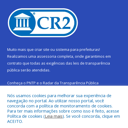
Muito mais que
criar site
ou
sistema para prefeituras
!
Realizamos uma
assessoria
completa, onde garantimos em
contrato que todas as exigências das
leis de transparência
pública
serão atendidas.
Conheça o
PNTP
e o
Radar da Transparência Pública
Nós usamos cookies para melhorar sua experiência de
navegação no portal. Ao utilizar nosso portal, você
concorda com a política de monitoramento de cookies.
Para ter mais informações sobre como isso é feito, acesse
Todos os direitos reservados a Prefeitura Municipal de São
Política de cookies (
Leia mais
). Se você concorda, clique em
Sebastião da Boa Vista.
ACEITO.