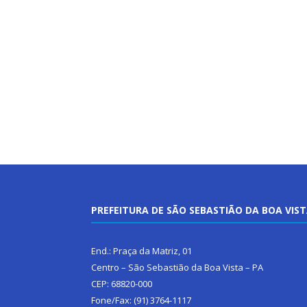
PREFEITURA DE SÃO SEBASTIÃO DA BOA VIS
End.: Praça da Matriz, 01
Centro – São Sebastião da Boa Vista – PA
CEP: 68820-000
Fone/Fax: (91) 3764-1117