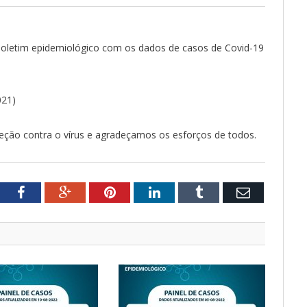
o Boletim epidemiológico com os dados de casos de Covid-19
021)
ção contra o vírus e agradeçamos os esforços de todos.
tter
Facebook
Google+
Pinterest
LinkedIn
Tumblr
Email