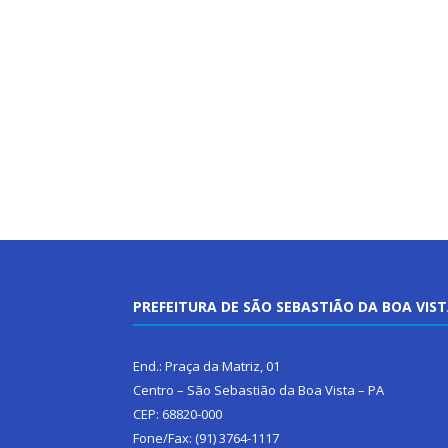
PREFEITURA DE SÃO SEBASTIÃO DA BOA VIS
End.: Praça da Matriz, 01
Centro – São Sebastião da Boa Vista – PA
CEP: 68820-000
Fone/Fax: (91) 3764-1117