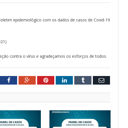
o Boletim epidemiológico com os dados de casos de Covid-19
021)
ção contra o vírus e agradeçamos os esforços de todos.
tter
Facebook
Google+
Pinterest
LinkedIn
Tumblr
Email