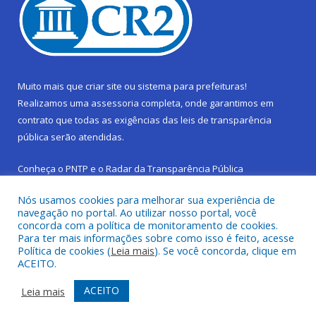
Muito mais que
criar site
ou
sistema para prefeituras
!
Realizamos uma
assessoria
completa, onde garantimos em
contrato que todas as exigências das
leis de transparência
pública
serão atendidas.
Conheça o
PNTP
e o
Radar da Transparência Pública
Nós usamos cookies para melhorar sua experiência de
navegação no portal. Ao utilizar nosso portal, você
concorda com a política de monitoramento de cookies.
Para ter mais informações sobre como isso é feito, acesse
Todos os direitos reservados a Prefeitura Municipal de São
Política de cookies (
Leia mais
). Se você concorda, clique em
Sebastião da Boa Vista.
ACEITO.
Frequência Online
Mapa do Site
ACEITO
Leia mais
Acessar Área Administrativa
Acessar Webmail