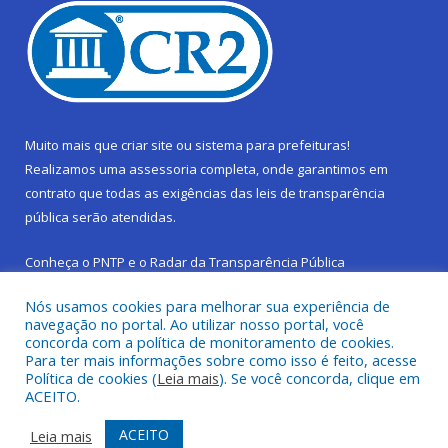
Muito mais que
criar site
ou
sistema para prefeituras
!
Realizamos uma
assessoria
completa, onde garantimos em
contrato que todas as exigências das
leis de transparência
pública
serão atendidas.
Conheça o
PNTP
e o
Radar da Transparência Pública
Nós usamos cookies para melhorar sua experiência de
navegação no portal. Ao utilizar nosso portal, você
concorda com a política de monitoramento de cookies.
Para ter mais informações sobre como isso é feito, acesse
Todos os direitos reservados a Prefeitura Municipal de São
Política de cookies (
Leia mais
). Se você concorda, clique em
Sebastião da Boa Vista.
ACEITO.
Frequência Online
Mapa do Site
ACEITO
Leia mais