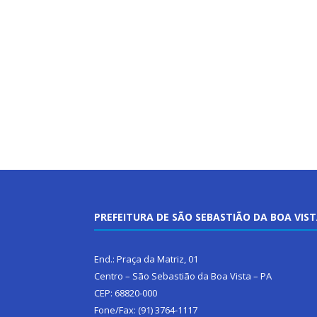
PREFEITURA DE SÃO SEBASTIÃO DA BOA VIS
End.: Praça da Matriz, 01
Centro – São Sebastião da Boa Vista – PA
CEP: 68820-000
Fone/Fax: (91) 3764-1117