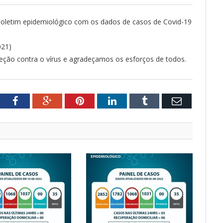
o Boletim epidemiológico com os dados de casos de Covid-19
021)
ção contra o vírus e agradeçamos os esforços de todos.
tter
Facebook
Google+
Pinterest
LinkedIn
Tumblr
Email