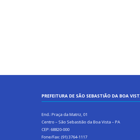
PREFEITURA DE SÃO SEBASTIÃO DA BOA VIS
End.: Praça da Matriz, 01
Centro – São Sebastião da Boa Vista – PA
CEP: 68820-000
Fone/Fax: (91) 3764-1117