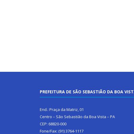
PREFEITURA DE SÃO SEBASTIÃO DA BOA VIS
End.: Praça da Matriz, 01
Centro – São Sebastião da Boa Vista – PA
CEP: 68820-000
Fone/Fax: (91) 3764-1117