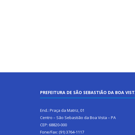
PREFEITURA DE SÃO SEBASTIÃO DA BOA VIS
End.: Praça da Matriz, 01
Centro – São Sebastião da Boa Vista – PA
CEP: 68820-000
Fone/Fax: (91) 3764-1117