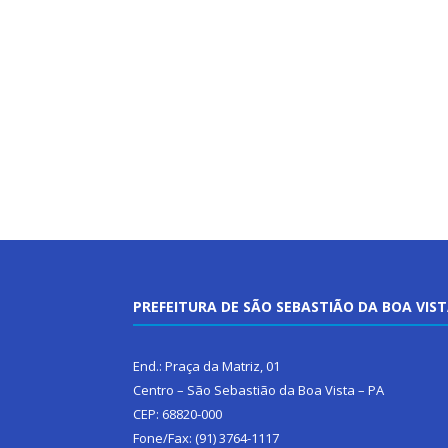
PREFEITURA DE SÃO SEBASTIÃO DA BOA VIS
End.: Praça da Matriz, 01
Centro – São Sebastião da Boa Vista – PA
CEP: 68820-000
Fone/Fax: (91) 3764-1117