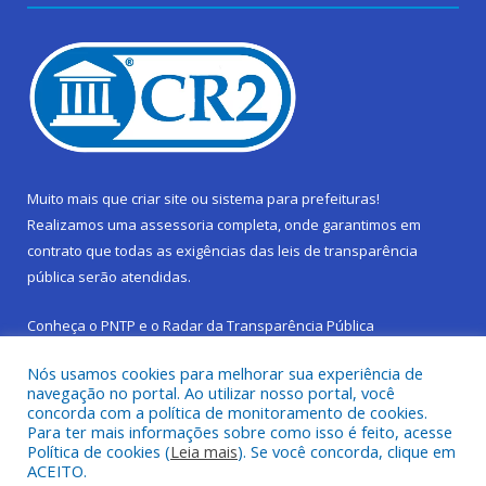
Muito mais que
criar site
ou
sistema para prefeituras
!
Realizamos uma
assessoria
completa, onde garantimos em
contrato que todas as exigências das
leis de transparência
pública
serão atendidas.
Conheça o
PNTP
e o
Radar da Transparência Pública
Nós usamos cookies para melhorar sua experiência de
navegação no portal. Ao utilizar nosso portal, você
concorda com a política de monitoramento de cookies.
Para ter mais informações sobre como isso é feito, acesse
Todos os direitos reservados a Prefeitura Municipal de São
Política de cookies (
Leia mais
). Se você concorda, clique em
Sebastião da Boa Vista.
ACEITO.