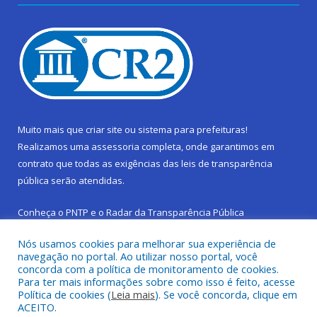
Muito mais que
criar site
ou
sistema para prefeituras
!
Realizamos uma
assessoria
completa, onde garantimos em
contrato que todas as exigências das
leis de transparência
pública
serão atendidas.
Conheça o
PNTP
e o
Radar da Transparência Pública
Nós usamos cookies para melhorar sua experiência de
navegação no portal. Ao utilizar nosso portal, você
concorda com a política de monitoramento de cookies.
Para ter mais informações sobre como isso é feito, acesse
Todos os direitos reservados a Prefeitura Municipal de São
Política de cookies (
Leia mais
). Se você concorda, clique em
Sebastião da Boa Vista.
ACEITO.