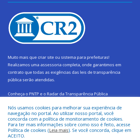
Muito mais que
criar site
ou
sistema para prefeituras
!
Realizamos uma
assessoria
completa, onde garantimos em
contrato que todas as exigências das
leis de transparência
pública
serão atendidas.
Conheça o
PNTP
e o
Radar da Transparência Pública
Nós usamos cookies para melhorar sua experiência de
navegação no portal. Ao utilizar nosso portal, você
concorda com a política de monitoramento de cookies.
Para ter mais informações sobre como isso é feito, acesse
Todos os direitos reservados a Prefeitura Municipal de São
Política de cookies (
Leia mais
). Se você concorda, clique em
Sebastião da Boa Vista.
ACEITO.