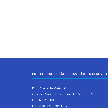
PREFEITURA DE SÃO SEBASTIÃO DA BOA VIS
End.: Praça da Matriz, 01
Centro – São Sebastião da Boa Vista – PA
CEP: 68820-000
Fone/Fax: (91) 3764-1117