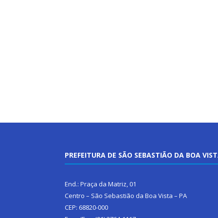
PREFEITURA DE SÃO SEBASTIÃO DA BOA VIS
End.: Praça da Matriz, 01
Centro – São Sebastião da Boa Vista – PA
CEP: 68820-000