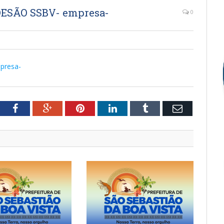
DESÃO SSBV- empresa-
0
presa-
tter
Facebook
Google+
Pinterest
LinkedIn
Tumblr
Email