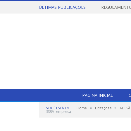
ÚLTIMAS PUBLICAÇÕES:
PÁGINA INICIAL
O
»
»
VOCÊ ESTÁ EM:
Home
Licitações
ADESÃ
SSBV- empresa-