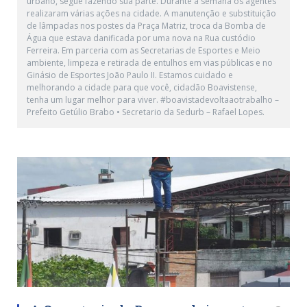
urbano, segue fazendo sua parte. Durante a semana os agentes
realizaram várias ações na cidade. A manutenção e substituição
de lâmpadas nos postes da Praça Matriz, troca da Bomba de
Água que estava danificada por uma nova na Rua custódio
Ferreira. Em parceria com as Secretarias de Esportes e Meio
ambiente, limpeza e retirada de entulhos em vias públicas e no
Ginásio de Esportes João Paulo II. Estamos cuidado e
melhorando a cidade para que você, cidadão Boavistense,
tenha um lugar melhor para viver. #boavistadevoltaaotrabalho –
Prefeito Getúlio Brabo • Secretario da Sedurb – Rafael Lopes.