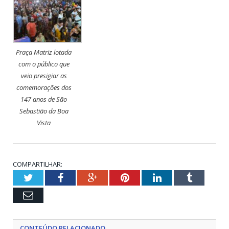
Praça Matriz lotada
com o público que
veio presigiar as
comemorações dos
147 anos de São
Sebastião da Boa
Vista
COMPARTILHAR:
Twitter
Facebook
Google+
Pinterest
LinkedIn
Tumblr
Email
CONTEÚDO RELACIONADO