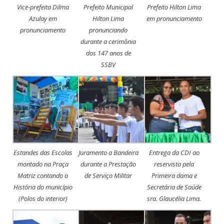
Vice-prefeita Dilma
Prefeito Municipal
Prefeito Hilton Lima
Azulay em
Hilton Lima
em pronunciamento
pronunciamento
pronunciando
durante a cerimônia
dos 147 anos de
SSBV
Estandes das Escolas
Juramento a Bandeira
Entrega da CDI ao
montado na Praça
durante a Prestação
reservista pela
Matriz contando a
de Serviço Militar
Primeira dama e
História do município
Secretária de Saúde
(Polos do interior)
sra. Glaucélia Lima.