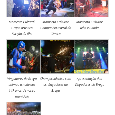
Momento Cultural:
Momento Cultural:
Momento Cultural:
Grupo artistico
Companhia teatral do
Riba e Banda
Facção da Ilha
Gimico
Vingadores do Brega
Show pirotécnico com
Apresentação dos
animou a noite dos
os Vingadores do
Vingadores do Brega
147 anos de nosso
Brega
município