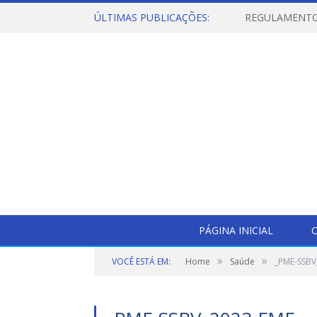
ÚLTIMAS PUBLICAÇÕES:
PÁGINA INICIAL
O
»
»
VOCÊ ESTÁ EM:
Home
Saúde
_PME-SSBV