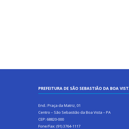
PREFEITURA DE SÃO SEBASTIÃO DA BOA VIS
End.: Praça da Matriz, 01
Centro – São Sebastião da Boa Vista – PA
CEP: 68820-000
Fone/Fax: (91) 3764-1117