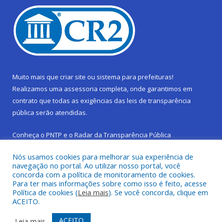
Muito mais que
criar site
ou
sistema para prefeituras
!
Realizamos uma
assessoria
completa, onde garantimos em
contrato que todas as exigências das
leis de transparência
pública
serão atendidas.
Conheça o
PNTP
e o
Radar da Transparência Pública
Nós usamos cookies para melhorar sua experiência de
navegação no portal. Ao utilizar nosso portal, você
concorda com a política de monitoramento de cookies.
Para ter mais informações sobre como isso é feito, acesse
Todos os direitos reservados a Prefeitura Municipal de São
Política de cookies (
Leia mais
). Se você concorda, clique em
Sebastião da Boa Vista.
ACEITO.
Frequência Online
Mapa do Site
ACEITO
Leia mais