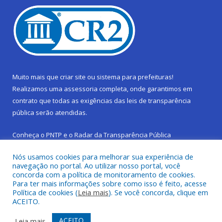
Muito mais que
criar site
ou
sistema para prefeituras
!
Realizamos uma
assessoria
completa, onde garantimos em
contrato que todas as exigências das
leis de transparência
pública
serão atendidas.
Conheça o
PNTP
e o
Radar da Transparência Pública
Nós usamos cookies para melhorar sua experiência de
navegação no portal. Ao utilizar nosso portal, você
concorda com a política de monitoramento de cookies.
Para ter mais informações sobre como isso é feito, acesse
Todos os direitos reservados a Prefeitura Municipal de São
Política de cookies (
Leia mais
). Se você concorda, clique em
Sebastião da Boa Vista.
ACEITO.
Frequência Online
Mapa do Site
ACEITO
Leia mais