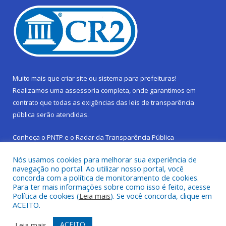
Muito mais que
criar site
ou
sistema para prefeituras
!
Realizamos uma
assessoria
completa, onde garantimos em
contrato que todas as exigências das
leis de transparência
pública
serão atendidas.
Conheça o
PNTP
e o
Radar da Transparência Pública
Nós usamos cookies para melhorar sua experiência de
navegação no portal. Ao utilizar nosso portal, você
concorda com a política de monitoramento de cookies.
Para ter mais informações sobre como isso é feito, acesse
Todos os direitos reservados a Prefeitura Municipal de São
Política de cookies (
Leia mais
). Se você concorda, clique em
Sebastião da Boa Vista.
ACEITO.
Frequência Online
Mapa do Site
ACEITO
Leia mais