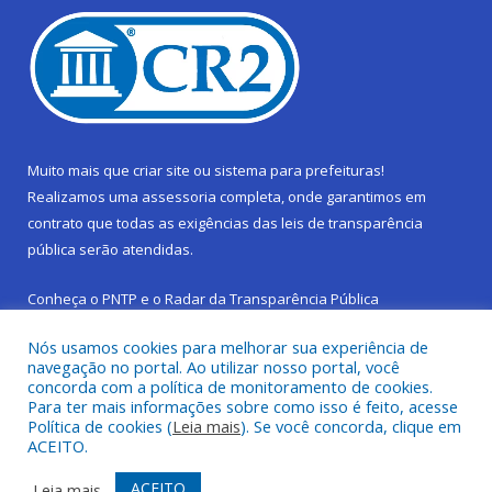
Muito mais que
criar site
ou
sistema para prefeituras
!
Realizamos uma
assessoria
completa, onde garantimos em
contrato que todas as exigências das
leis de transparência
pública
serão atendidas.
Conheça o
PNTP
e o
Radar da Transparência Pública
Nós usamos cookies para melhorar sua experiência de
navegação no portal. Ao utilizar nosso portal, você
concorda com a política de monitoramento de cookies.
Para ter mais informações sobre como isso é feito, acesse
Todos os direitos reservados a Prefeitura Municipal de São
Política de cookies (
Leia mais
). Se você concorda, clique em
Sebastião da Boa Vista.
ACEITO.
Frequência Online
Mapa do Site
ACEITO
Leia mais