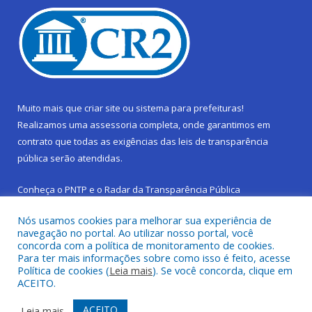
Muito mais que
criar site
ou
sistema para prefeituras
!
Realizamos uma
assessoria
completa, onde garantimos em
contrato que todas as exigências das
leis de transparência
pública
serão atendidas.
Conheça o
PNTP
e o
Radar da Transparência Pública
Nós usamos cookies para melhorar sua experiência de
navegação no portal. Ao utilizar nosso portal, você
concorda com a política de monitoramento de cookies.
Para ter mais informações sobre como isso é feito, acesse
Todos os direitos reservados a Prefeitura Municipal de São
Política de cookies (
Leia mais
). Se você concorda, clique em
Sebastião da Boa Vista.
ACEITO.
Frequência Online
Mapa do Site
ACEITO
Leia mais