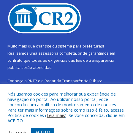
Muito mais que
criar site
ou
sistema para prefeituras
!
Realizamos uma
assessoria
completa, onde garantimos em
contrato que todas as exigências das
leis de transparência
pública
serão atendidas.
Conheça o
PNTP
e o
Radar da Transparência Pública
Nós usamos cookies para melhorar sua experiência de
navegação no portal. Ao utilizar nosso portal, você
concorda com a política de monitoramento de cookies.
Para ter mais informações sobre como isso é feito, acesse
Todos os direitos reservados a Prefeitura Municipal de São
Política de cookies (
Leia mais
). Se você concorda, clique em
Sebastião da Boa Vista.
ACEITO.
Frequência Online
Mapa do Site
ACEITO
Leia mais