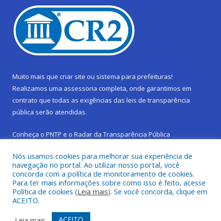
Muito mais que
criar site
ou
sistema para prefeituras
!
Realizamos uma
assessoria
completa, onde garantimos em
contrato que todas as exigências das
leis de transparência
pública
serão atendidas.
Conheça o
PNTP
e o
Radar da Transparência Pública
Nós usamos cookies para melhorar sua experiência de
navegação no portal. Ao utilizar nosso portal, você
concorda com a política de monitoramento de cookies.
Para ter mais informações sobre como isso é feito, acesse
Todos os direitos reservados a Prefeitura Municipal de São
Política de cookies (
Leia mais
). Se você concorda, clique em
Sebastião da Boa Vista.
ACEITO.
Frequência Online
Mapa do Site
ACEITO
Leia mais