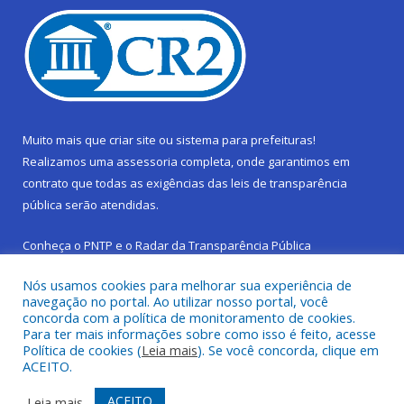
Muito mais que
criar site
ou
sistema para prefeituras
!
Realizamos uma
assessoria
completa, onde garantimos em
contrato que todas as exigências das
leis de transparência
pública
serão atendidas.
Conheça o
PNTP
e o
Radar da Transparência Pública
Nós usamos cookies para melhorar sua experiência de
navegação no portal. Ao utilizar nosso portal, você
concorda com a política de monitoramento de cookies.
Para ter mais informações sobre como isso é feito, acesse
Todos os direitos reservados a Prefeitura Municipal de São
Política de cookies (
Leia mais
). Se você concorda, clique em
Sebastião da Boa Vista.
ACEITO.
Frequência Online
Mapa do Site
ACEITO
Leia mais