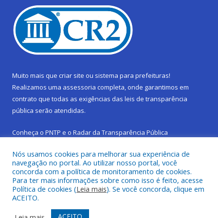
Muito mais que
criar site
ou
sistema para prefeituras
!
Realizamos uma
assessoria
completa, onde garantimos em
contrato que todas as exigências das
leis de transparência
pública
serão atendidas.
Conheça o
PNTP
e o
Radar da Transparência Pública
Nós usamos cookies para melhorar sua experiência de
navegação no portal. Ao utilizar nosso portal, você
concorda com a política de monitoramento de cookies.
Para ter mais informações sobre como isso é feito, acesse
Todos os direitos reservados a Prefeitura Municipal de São
Política de cookies (
Leia mais
). Se você concorda, clique em
Sebastião da Boa Vista.
ACEITO.
Frequência Online
Mapa do Site
ACEITO
Leia mais