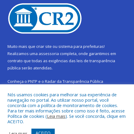
Muito mais que
criar site
ou
sistema para prefeituras
!
Realizamos uma
assessoria
completa, onde garantimos em
contrato que todas as exigências das
leis de transparência
pública
serão atendidas.
Conheça o
PNTP
e o
Radar da Transparência Pública
Nós usamos cookies para melhorar sua experiência de
navegação no portal. Ao utilizar nosso portal, você
concorda com a política de monitoramento de cookies.
Para ter mais informações sobre como isso é feito, acesse
Todos os direitos reservados a Prefeitura Municipal de São
Política de cookies (
Leia mais
). Se você concorda, clique em
Sebastião da Boa Vista.
ACEITO.
Frequência Online
Mapa do Site
ACEITO
Leia mais