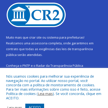
Muito mais que
criar site
ou
sistema para prefeituras
!
Realizamos uma
assessoria
completa, onde garantimos em
contrato que todas as exigências das
leis de transparência
pública
serão atendidas.
Conheça o
PNTP
e o
Radar da Transparência Pública
Nós usamos cookies para melhorar sua experiência de
navegação no portal. Ao utilizar nosso portal, você
concorda com a política de monitoramento de cookies.
Para ter mais informações sobre como isso é feito, acesse
Todos os direitos reservados a Prefeitura Municipal de São
Política de cookies (
Leia mais
). Se você concorda, clique em
Sebastião da Boa Vista.
ACEITO.
Frequência Online
Mapa do Site
ACEITO
Leia mais