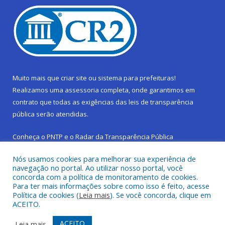
Muito mais que
criar site
ou
sistema para prefeituras
!
Realizamos uma
assessoria
completa, onde garantimos em
contrato que todas as exigências das
leis de transparência
pública
serão atendidas.
Conheça o
PNTP
e o
Radar da Transparência Pública
Nós usamos cookies para melhorar sua experiência de
navegação no portal. Ao utilizar nosso portal, você
concorda com a política de monitoramento de cookies.
Para ter mais informações sobre como isso é feito, acesse
Todos os direitos reservados a Prefeitura Municipal de São
Política de cookies (
Leia mais
). Se você concorda, clique em
Sebastião da Boa Vista.
ACEITO.
Frequência Online
Mapa do Site
ACEITO
Leia mais