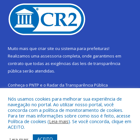
Muito mais que
criar site
ou
sistema para prefeituras
!
Realizamos uma
assessoria
completa, onde garantimos em
contrato que todas as exigências das
leis de transparência
pública
serão atendidas.
Conheça o
PNTP
e o
Radar da Transparência Pública
Nós usamos cookies para melhorar sua experiência de
navegação no portal. Ao utilizar nosso portal, você
concorda com a política de monitoramento de cookies.
Para ter mais informações sobre como isso é feito, acesse
Todos os direitos reservados a Prefeitura Municipal de São
Política de cookies (
Leia mais
). Se você concorda, clique em
Sebastião da Boa Vista.
ACEITO.
Frequência Online
Mapa do Site
ACEITO
Leia mais