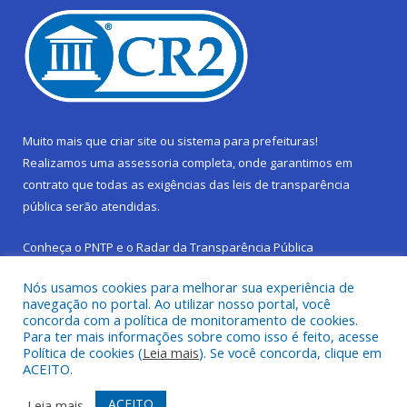
Muito mais que
criar site
ou
sistema para prefeituras
!
Realizamos uma
assessoria
completa, onde garantimos em
contrato que todas as exigências das
leis de transparência
pública
serão atendidas.
Conheça o
PNTP
e o
Radar da Transparência Pública
Nós usamos cookies para melhorar sua experiência de
navegação no portal. Ao utilizar nosso portal, você
concorda com a política de monitoramento de cookies.
Para ter mais informações sobre como isso é feito, acesse
Todos os direitos reservados a Prefeitura Municipal de São
Política de cookies (
Leia mais
). Se você concorda, clique em
Sebastião da Boa Vista.
ACEITO.
Frequência Online
Mapa do Site
ACEITO
Leia mais