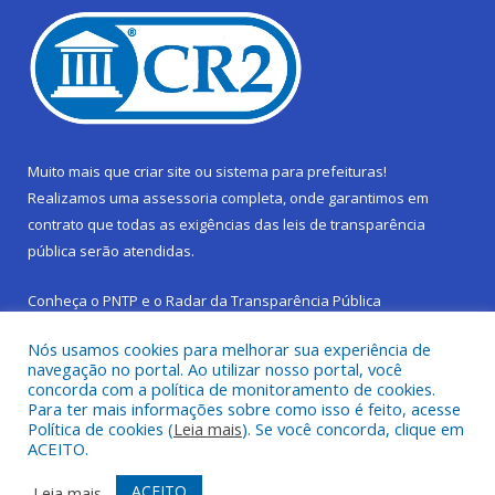
Muito mais que
criar site
ou
sistema para prefeituras
!
Realizamos uma
assessoria
completa, onde garantimos em
contrato que todas as exigências das
leis de transparência
pública
serão atendidas.
Conheça o
PNTP
e o
Radar da Transparência Pública
Nós usamos cookies para melhorar sua experiência de
navegação no portal. Ao utilizar nosso portal, você
concorda com a política de monitoramento de cookies.
Para ter mais informações sobre como isso é feito, acesse
Todos os direitos reservados a Prefeitura Municipal de São
Política de cookies (
Leia mais
). Se você concorda, clique em
Sebastião da Boa Vista.
ACEITO.
Frequência Online
Mapa do Site
ACEITO
Leia mais