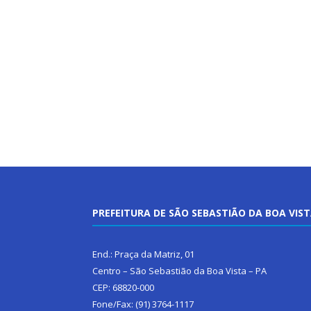
PREFEITURA DE SÃO SEBASTIÃO DA BOA VIS
End.: Praça da Matriz, 01
Centro – São Sebastião da Boa Vista – PA
CEP: 68820-000
Fone/Fax: (91) 3764-1117