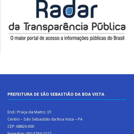
PREFEITURA DE SÃO SEBASTIÃO DA BOA VISTA
End.: Praça da Matriz, 01
Centro – São Sebastião da Boa Vista – PA
CEP: 68820-000
Fone/Fax: (91) 3764-1117