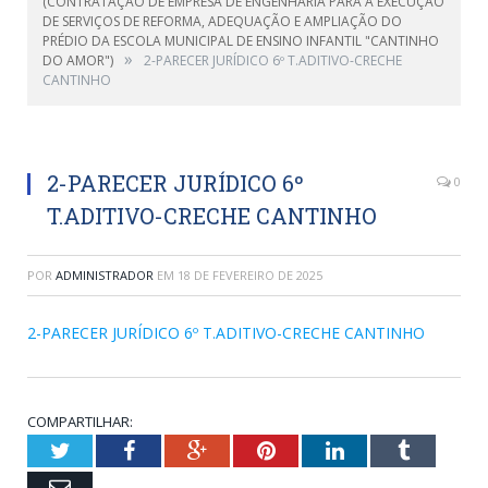
(CONTRATAÇÃO DE EMPRESA DE ENGENHARIA PARA A EXECUÇÃO
DE SERVIÇOS DE REFORMA, ADEQUAÇÃO E AMPLIAÇÃO DO
PRÉDIO DA ESCOLA MUNICIPAL DE ENSINO INFANTIL "CANTINHO
»
DO AMOR")
2-PARECER JURÍDICO 6º T.ADITIVO-CRECHE
CANTINHO
2-PARECER JURÍDICO 6º
0
T.ADITIVO-CRECHE CANTINHO
POR
ADMINISTRADOR
EM
18 DE FEVEREIRO DE 2025
2-PARECER JURÍDICO 6º T.ADITIVO-CRECHE CANTINHO
COMPARTILHAR:
Twitter
Facebook
Google+
Pinterest
LinkedIn
Tumblr
Email