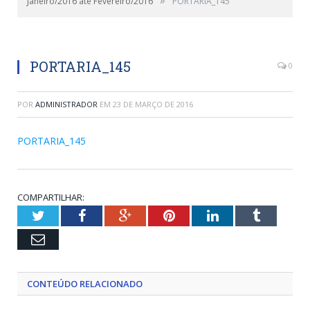
Janeiro/2016 até Fevereiro/2016
PORTARIA_145
PORTARIA_145
0
POR
ADMINISTRADOR
EM
23 DE MARÇO DE 2016
PORTARIA_145
COMPARTILHAR:
Twitter
Facebook
Google+
Pinterest
LinkedIn
Tumblr
Email
CONTEÚDO RELACIONADO