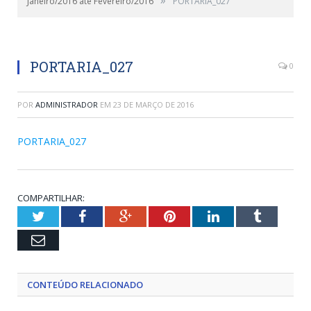
Janeiro/2016 até Fevereiro/2016
PORTARIA_027
PORTARIA_027
0
POR
ADMINISTRADOR
EM
23 DE MARÇO DE 2016
PORTARIA_027
COMPARTILHAR:
Twitter
Facebook
Google+
Pinterest
LinkedIn
Tumblr
Email
CONTEÚDO RELACIONADO