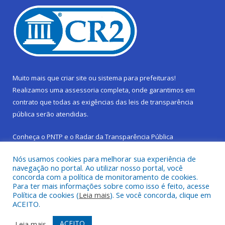
Muito mais que
criar site
ou
sistema para prefeituras
!
Realizamos uma
assessoria
completa, onde garantimos em
contrato que todas as exigências das
leis de transparência
pública
serão atendidas.
Conheça o
PNTP
e o
Radar da Transparência Pública
Nós usamos cookies para melhorar sua experiência de
navegação no portal. Ao utilizar nosso portal, você
concorda com a política de monitoramento de cookies.
Para ter mais informações sobre como isso é feito, acesse
Todos os direitos reservados a Prefeitura Municipal de São
Política de cookies (
Leia mais
). Se você concorda, clique em
Sebastião da Boa Vista.
ACEITO.
Frequência Online
Mapa do Site
ACEITO
Leia mais