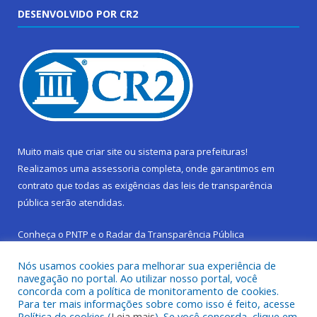
DESENVOLVIDO POR CR2
Muito mais que
criar site
ou
sistema para prefeituras
!
Realizamos uma
assessoria
completa, onde garantimos em
contrato que todas as exigências das
leis de transparência
pública
serão atendidas.
Conheça o
PNTP
e o
Radar da Transparência Pública
Nós usamos cookies para melhorar sua experiência de
navegação no portal. Ao utilizar nosso portal, você
concorda com a política de monitoramento de cookies.
Para ter mais informações sobre como isso é feito, acesse
Todos os direitos reservados a Prefeitura Municipal de São
Política de cookies (
Leia mais
). Se você concorda, clique em